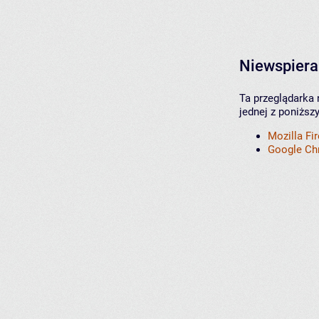
Niewspiera
Ta przeglądarka 
jednej z poniższ
Mozilla Fi
Google C