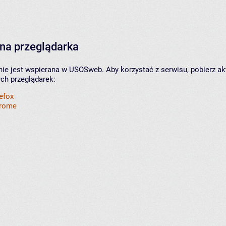
na przeglądarka
nie jest wspierana w USOSweb. Aby korzystać z serwisu, pobierz ak
ych przeglądarek:
refox
hrome