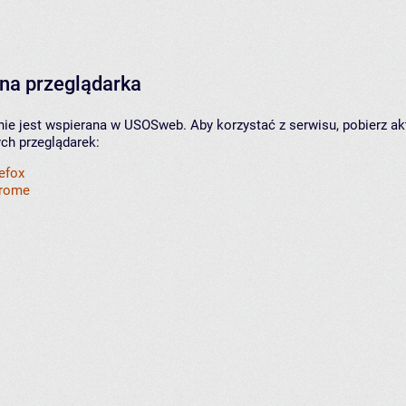
na przeglądarka
nie jest wspierana w USOSweb. Aby korzystać z serwisu, pobierz ak
ych przeglądarek:
refox
hrome