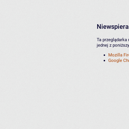
Niewspiera
Ta przeglądarka 
jednej z poniższ
Mozilla Fi
Google C