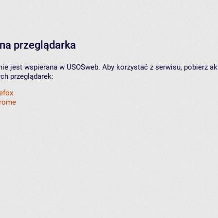
na przeglądarka
nie jest wspierana w USOSweb. Aby korzystać z serwisu, pobierz ak
ych przeglądarek:
refox
hrome