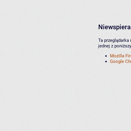
Niewspiera
Ta przeglądarka 
jednej z poniższ
Mozilla Fi
Google C