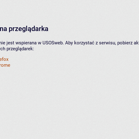
na przeglądarka
nie jest wspierana w USOSweb. Aby korzystać z serwisu, pobierz ak
ych przeglądarek:
refox
hrome