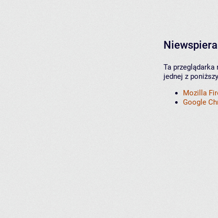
Niewspiera
Ta przeglądarka 
jednej z poniższ
Mozilla Fi
Google C