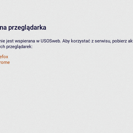
na przeglądarka
nie jest wspierana w USOSweb. Aby korzystać z serwisu, pobierz ak
ych przeglądarek:
refox
hrome