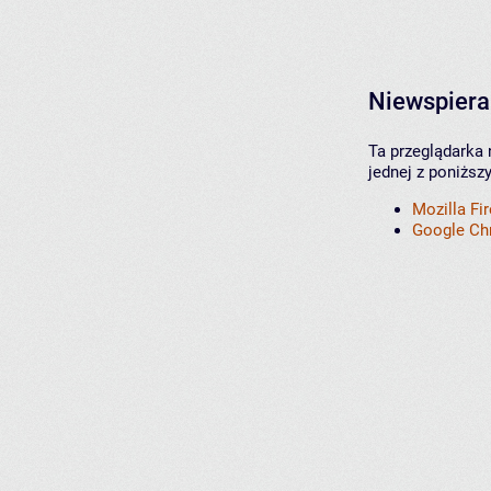
Niewspiera
Ta przeglądarka 
jednej z poniższ
Mozilla Fi
Google C