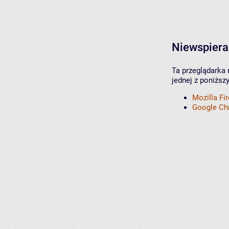
Niewspiera
Ta przeglądarka 
jednej z poniższ
Mozilla Fi
Google C