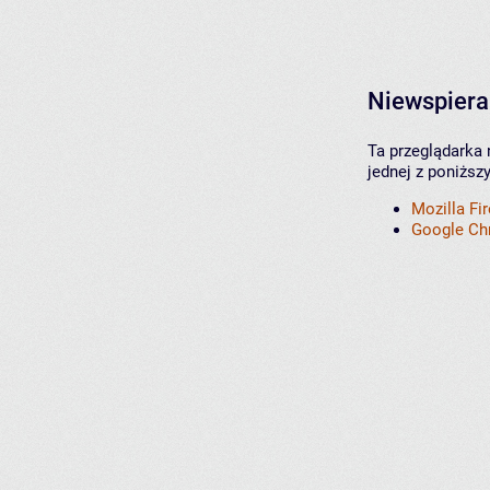
Niewspiera
Ta przeglądarka 
jednej z poniższ
Mozilla Fi
Google C