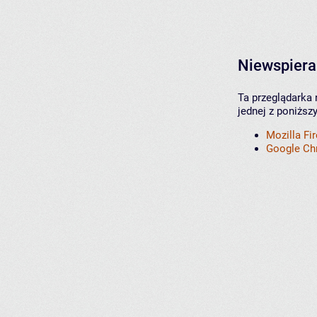
Niewspiera
Ta przeglądarka 
jednej z poniższ
Mozilla Fi
Google C