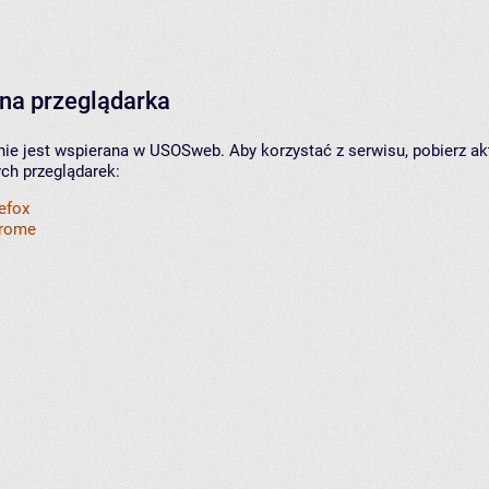
na przeglądarka
nie jest wspierana w USOSweb. Aby korzystać z serwisu, pobierz ak
ych przeglądarek:
refox
hrome