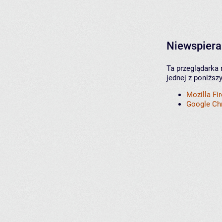
Niewspiera
Ta przeglądarka 
jednej z poniższ
Mozilla Fi
Google C