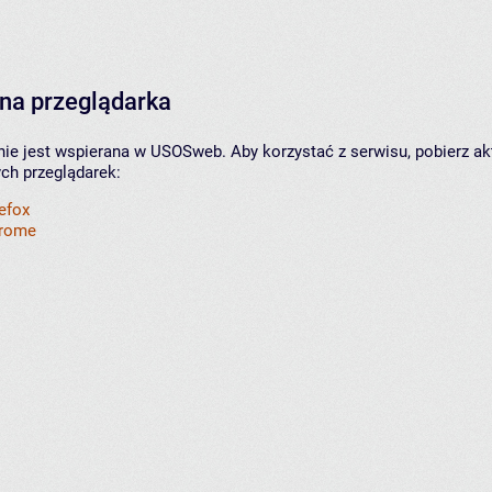
na przeglądarka
nie jest wspierana w USOSweb. Aby korzystać z serwisu, pobierz ak
ych przeglądarek:
refox
hrome