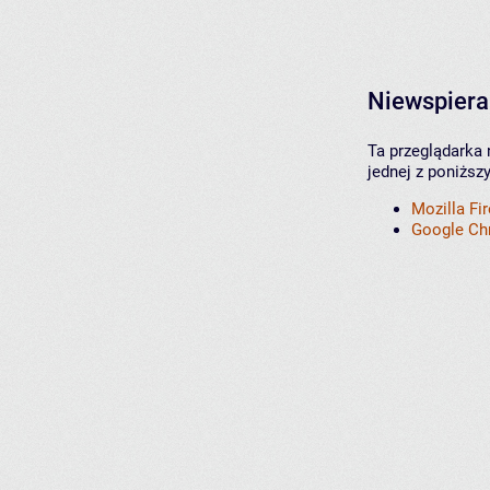
Niewspiera
Ta przeglądarka 
jednej z poniższ
Mozilla Fi
Google C