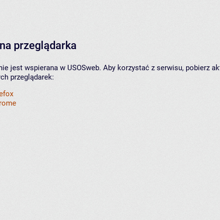
na przeglądarka
nie jest wspierana w USOSweb. Aby korzystać z serwisu, pobierz ak
ych przeglądarek:
refox
hrome