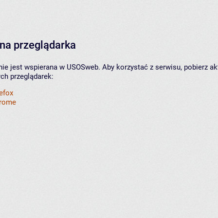
na przeglądarka
nie jest wspierana w USOSweb. Aby korzystać z serwisu, pobierz ak
ych przeglądarek:
refox
hrome