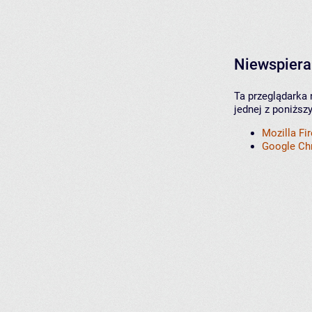
Niewspiera
Ta przeglądarka 
jednej z poniższ
Mozilla Fi
Google C