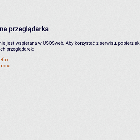
na przeglądarka
nie jest wspierana w USOSweb. Aby korzystać z serwisu, pobierz ak
ych przeglądarek:
refox
hrome