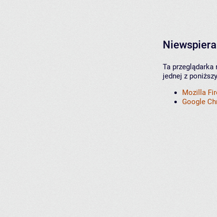
Niewspiera
Ta przeglądarka 
jednej z poniższ
Mozilla Fi
Google C