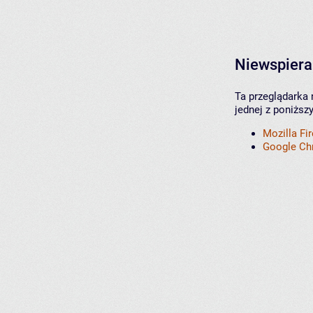
Niewspiera
Ta przeglądarka 
jednej z poniższ
Mozilla Fi
Google C