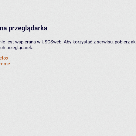
na przeglądarka
nie jest wspierana w USOSweb. Aby korzystać z serwisu, pobierz ak
ych przeglądarek:
refox
hrome