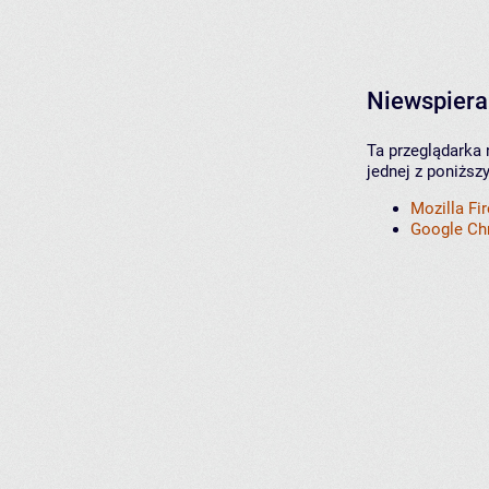
Niewspiera
Ta przeglądarka 
jednej z poniższ
Mozilla Fi
Google C