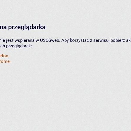
na przeglądarka
nie jest wspierana w USOSweb. Aby korzystać z serwisu, pobierz ak
ych przeglądarek:
refox
hrome