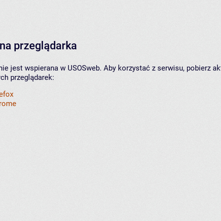
na przeglądarka
nie jest wspierana w USOSweb. Aby korzystać z serwisu, pobierz ak
ych przeglądarek:
refox
hrome