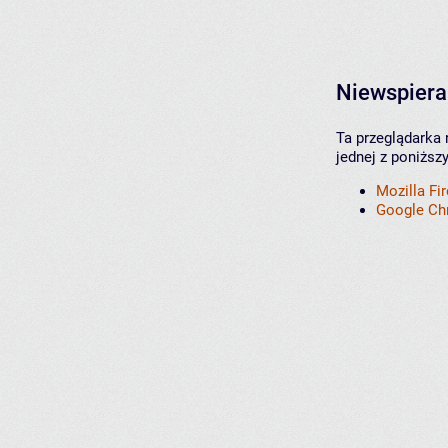
Niewspiera
Ta przeglądarka 
jednej z poniższ
Mozilla Fi
Google C