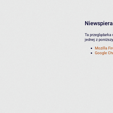
Niewspiera
Ta przeglądarka 
jednej z poniższ
Mozilla Fi
Google C