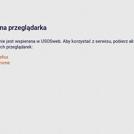
na przeglądarka
nie jest wspierana w USOSweb. Aby korzystać z serwisu, pobierz ak
ych przeglądarek:
refox
hrome