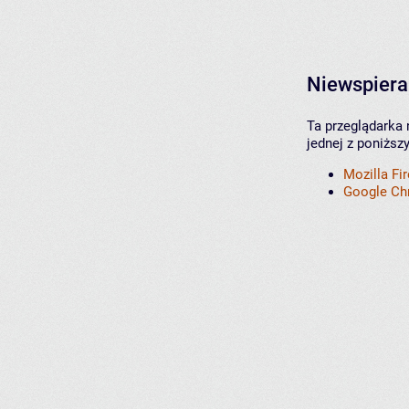
Niewspiera
Ta przeglądarka 
jednej z poniższ
Mozilla Fi
Google C