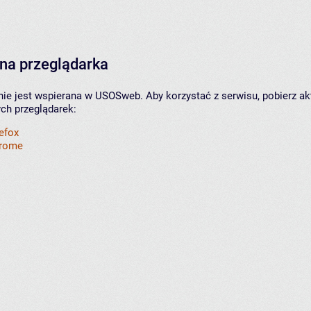
na przeglądarka
nie jest wspierana w USOSweb. Aby korzystać z serwisu, pobierz ak
ych przeglądarek:
refox
hrome