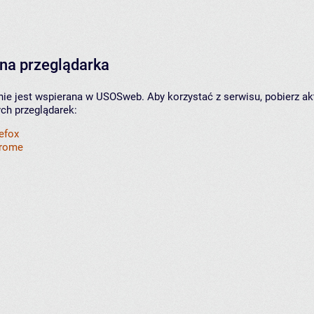
na przeglądarka
nie jest wspierana w USOSweb. Aby korzystać z serwisu, pobierz ak
ych przeglądarek:
refox
hrome