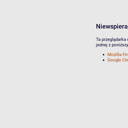
Niewspiera
Ta przeglądarka 
jednej z poniższ
Mozilla Fi
Google C