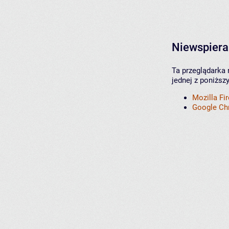
Niewspiera
Ta przeglądarka 
jednej z poniższ
Mozilla Fi
Google C