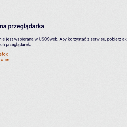
na przeglądarka
nie jest wspierana w USOSweb. Aby korzystać z serwisu, pobierz ak
ych przeglądarek:
refox
hrome