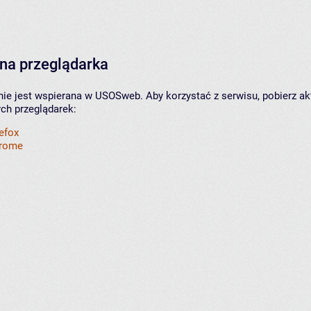
na przeglądarka
nie jest wspierana w USOSweb. Aby korzystać z serwisu, pobierz ak
ych przeglądarek:
refox
hrome