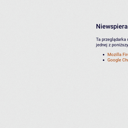
Niewspiera
Ta przeglądarka 
jednej z poniższ
Mozilla Fi
Google C