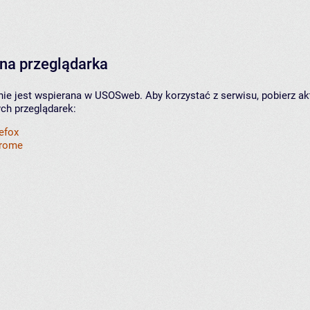
na przeglądarka
nie jest wspierana w USOSweb. Aby korzystać z serwisu, pobierz ak
ych przeglądarek:
refox
hrome