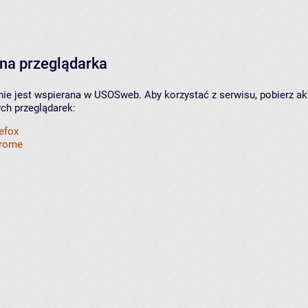
na przeglądarka
nie jest wspierana w USOSweb. Aby korzystać z serwisu, pobierz ak
ych przeglądarek:
refox
hrome