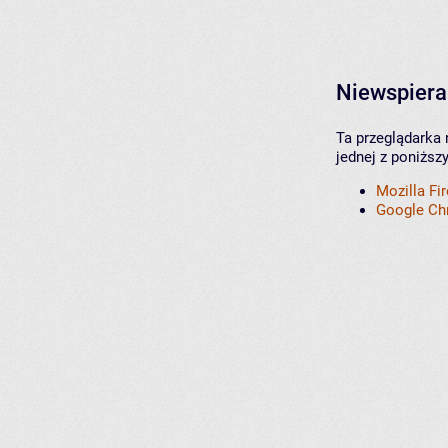
Niewspiera
Ta przeglądarka 
jednej z poniższ
Mozilla Fi
Google C