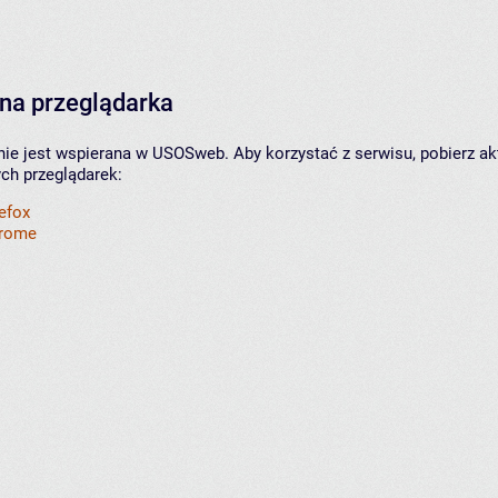
na przeglądarka
nie jest wspierana w USOSweb. Aby korzystać z serwisu, pobierz ak
ych przeglądarek:
refox
hrome