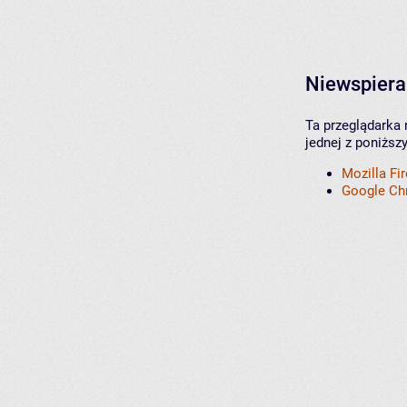
Niewspiera
Ta przeglądarka 
jednej z poniższ
Mozilla Fi
Google C