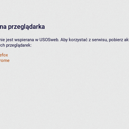
na przeglądarka
nie jest wspierana w USOSweb. Aby korzystać z serwisu, pobierz ak
ych przeglądarek:
refox
hrome