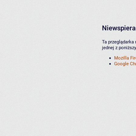
Niewspiera
Ta przeglądarka 
jednej z poniższ
Mozilla Fi
Google C