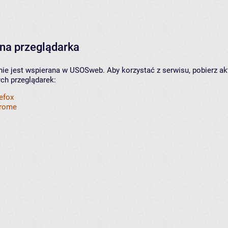
na przeglądarka
nie jest wspierana w USOSweb. Aby korzystać z serwisu, pobierz ak
ych przeglądarek:
refox
hrome