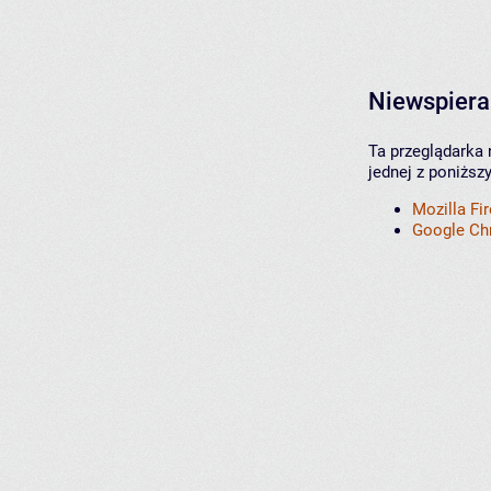
Niewspiera
Ta przeglądarka 
jednej z poniższ
Mozilla Fi
Google C