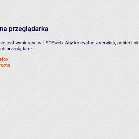
na przeglądarka
nie jest wspierana w USOSweb. Aby korzystać z serwisu, pobierz ak
ych przeglądarek:
refox
hrome