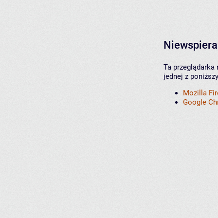
Niewspiera
Ta przeglądarka 
jednej z poniższ
Mozilla Fi
Google C