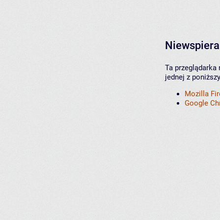
Niewspiera
Ta przeglądarka 
jednej z poniższ
Mozilla Fi
Google C