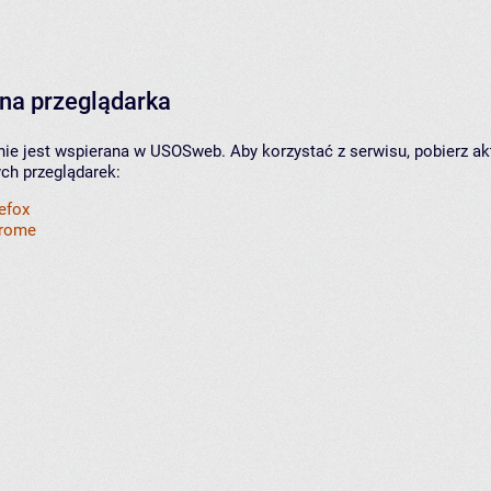
na przeglądarka
nie jest wspierana w USOSweb. Aby korzystać z serwisu, pobierz ak
ych przeglądarek:
refox
hrome