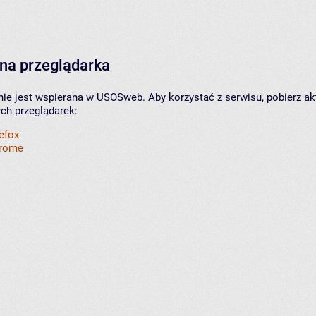
na przeglądarka
nie jest wspierana w USOSweb. Aby korzystać z serwisu, pobierz ak
ych przeglądarek:
refox
hrome