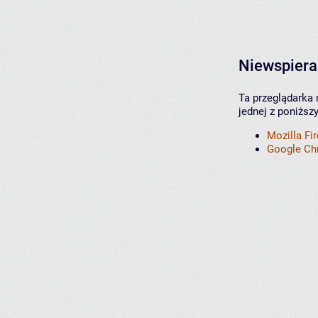
Niewspiera
Ta przeglądarka 
jednej z poniższ
Mozilla Fi
Google C