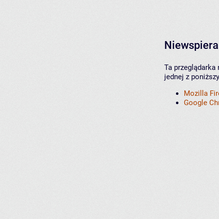
Niewspiera
Ta przeglądarka 
jednej z poniższ
Mozilla Fi
Google C