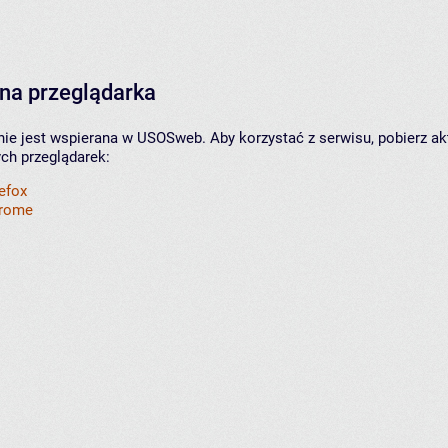
na przeglądarka
nie jest wspierana w USOSweb. Aby korzystać z serwisu, pobierz ak
ych przeglądarek:
refox
hrome