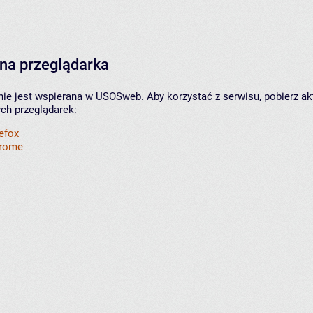
na przeglądarka
nie jest wspierana w USOSweb. Aby korzystać z serwisu, pobierz ak
ych przeglądarek:
refox
hrome