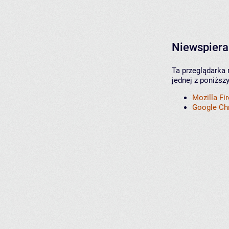
Niewspiera
Ta przeglądarka 
jednej z poniższ
Mozilla Fi
Google C