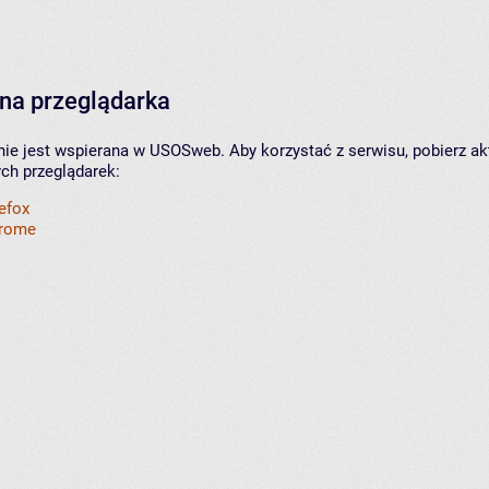
na przeglądarka
nie jest wspierana w USOSweb. Aby korzystać z serwisu, pobierz ak
ych przeglądarek:
refox
hrome