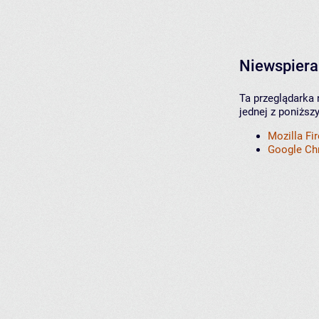
Niewspiera
Ta przeglądarka 
jednej z poniższ
Mozilla Fi
Google C