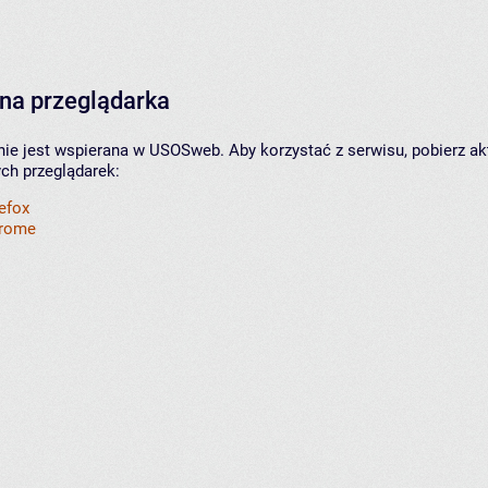
na przeglądarka
nie jest wspierana w USOSweb. Aby korzystać z serwisu, pobierz ak
ych przeglądarek:
refox
hrome