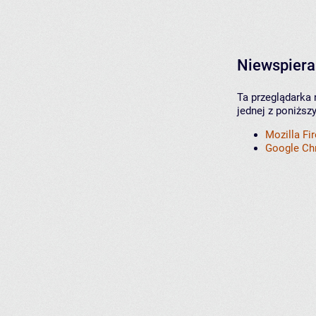
Niewspiera
Ta przeglądarka 
jednej z poniższ
Mozilla Fi
Google C