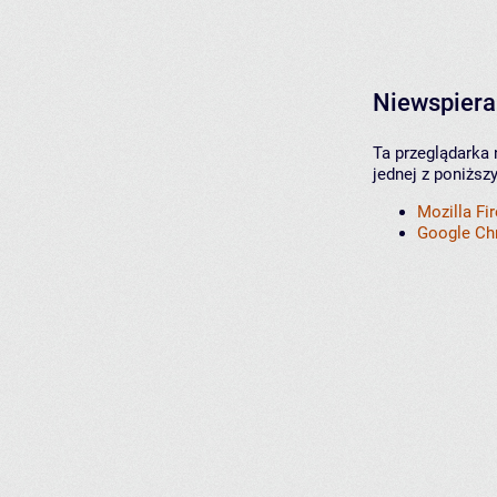
Niewspiera
Ta przeglądarka 
jednej z poniższ
Mozilla Fi
Google C