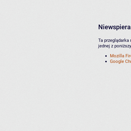
Niewspiera
Ta przeglądarka 
jednej z poniższ
Mozilla Fi
Google C