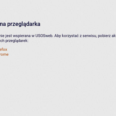
na przeglądarka
nie jest wspierana w USOSweb. Aby korzystać z serwisu, pobierz ak
ych przeglądarek:
refox
hrome