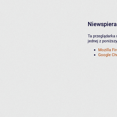
Niewspiera
Ta przeglądarka 
jednej z poniższ
Mozilla Fi
Google C