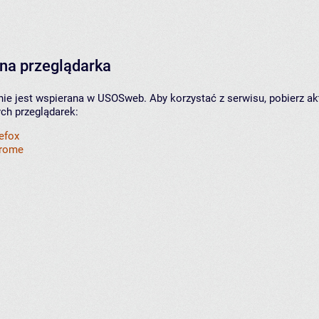
na przeglądarka
nie jest wspierana w USOSweb. Aby korzystać z serwisu, pobierz ak
ych przeglądarek:
refox
hrome