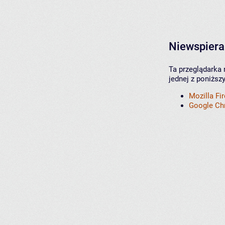
Niewspiera
Ta przeglądarka 
jednej z poniższ
Mozilla Fi
Google C