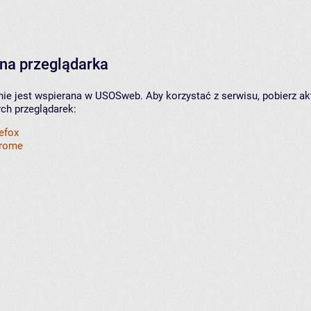
na przeglądarka
nie jest wspierana w USOSweb. Aby korzystać z serwisu, pobierz ak
ych przeglądarek:
refox
hrome