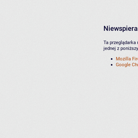
Niewspiera
Ta przeglądarka 
jednej z poniższ
Mozilla Fi
Google C