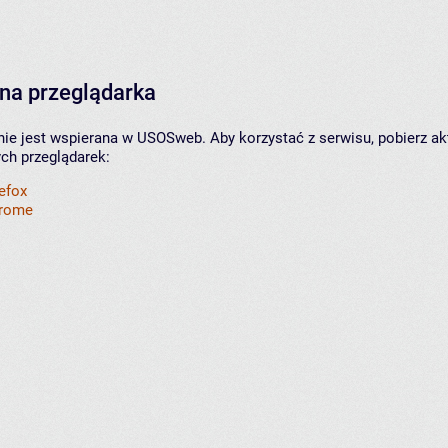
na przeglądarka
nie jest wspierana w USOSweb. Aby korzystać z serwisu, pobierz ak
ych przeglądarek:
refox
hrome