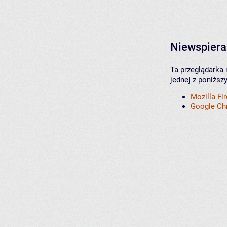
Niewspiera
Ta przeglądarka 
jednej z poniższ
Mozilla Fi
Google C