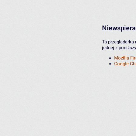
Niewspiera
Ta przeglądarka 
jednej z poniższ
Mozilla Fi
Google C