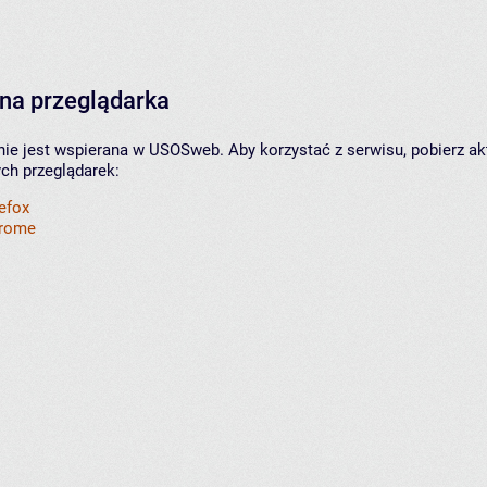
na przeglądarka
nie jest wspierana w USOSweb. Aby korzystać z serwisu, pobierz ak
ych przeglądarek:
refox
hrome