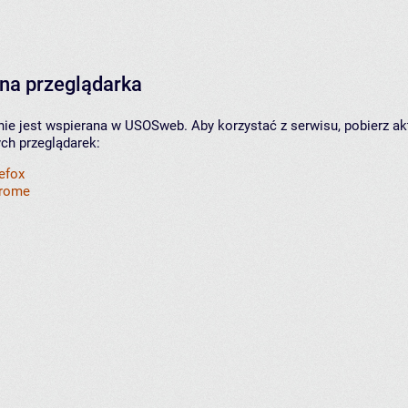
na przeglądarka
nie jest wspierana w USOSweb. Aby korzystać z serwisu, pobierz ak
ych przeglądarek:
refox
hrome