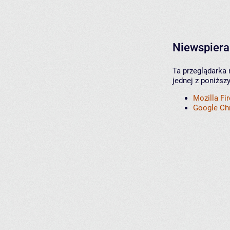
Niewspiera
Ta przeglądarka 
jednej z poniższ
Mozilla Fi
Google C