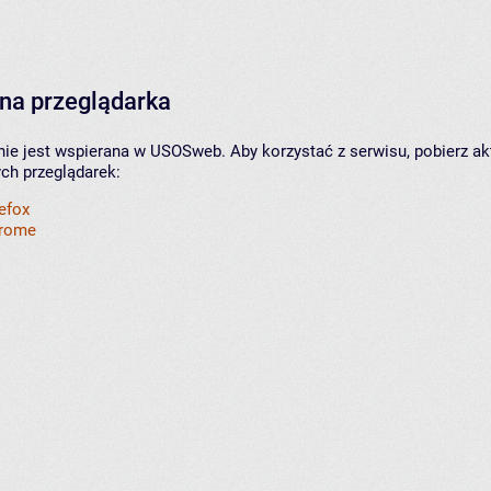
na przeglądarka
nie jest wspierana w USOSweb. Aby korzystać z serwisu, pobierz ak
ych przeglądarek:
refox
hrome