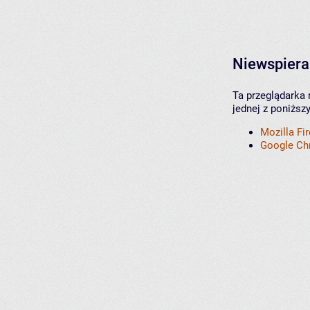
Niewspiera
Ta przeglądarka 
jednej z poniższ
Mozilla Fi
Google C