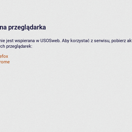
na przeglądarka
nie jest wspierana w USOSweb. Aby korzystać z serwisu, pobierz ak
ych przeglądarek:
refox
hrome