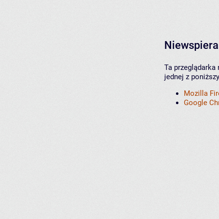
Niewspiera
Ta przeglądarka 
jednej z poniższ
Mozilla Fi
Google C