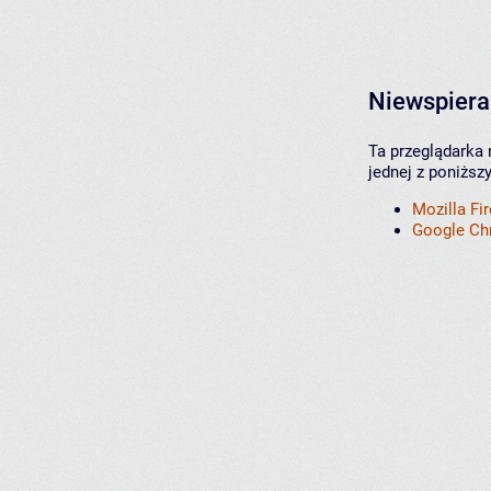
Niewspiera
Ta przeglądarka 
jednej z poniższ
Mozilla Fi
Google C