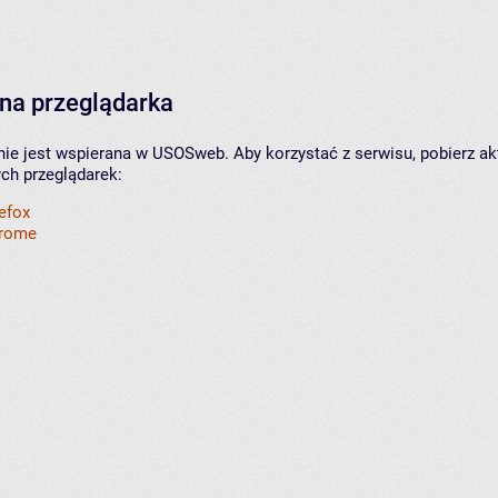
na przeglądarka
nie jest wspierana w USOSweb. Aby korzystać z serwisu, pobierz ak
ych przeglądarek:
refox
hrome