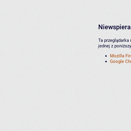
Niewspiera
Ta przeglądarka 
jednej z poniższ
Mozilla Fi
Google C