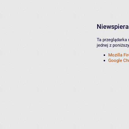
Niewspiera
Ta przeglądarka 
jednej z poniższ
Mozilla Fi
Google C