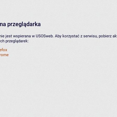
na przeglądarka
nie jest wspierana w USOSweb. Aby korzystać z serwisu, pobierz ak
ych przeglądarek:
refox
hrome