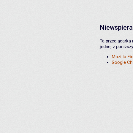
Niewspiera
Ta przeglądarka 
jednej z poniższ
Mozilla Fi
Google C