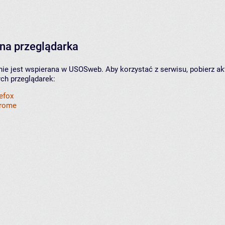
na przeglądarka
nie jest wspierana w USOSweb. Aby korzystać z serwisu, pobierz ak
ych przeglądarek:
refox
hrome