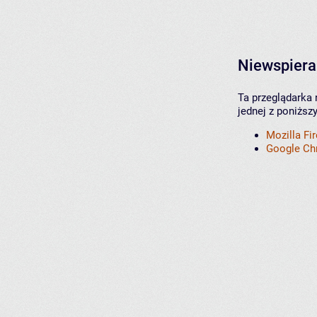
Niewspiera
Ta przeglądarka 
jednej z poniższ
Mozilla Fi
Google C