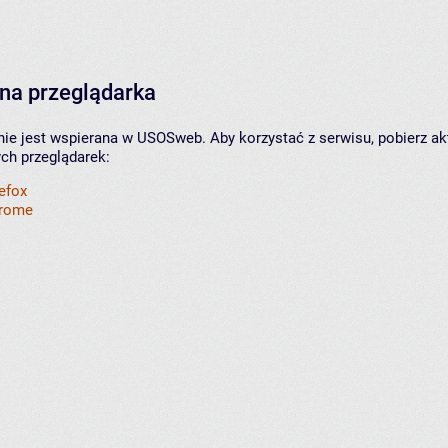
na przeglądarka
nie jest wspierana w USOSweb. Aby korzystać z serwisu, pobierz ak
ych przeglądarek:
refox
hrome