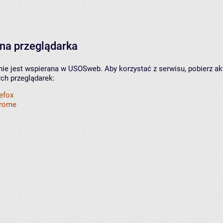
na przeglądarka
nie jest wspierana w USOSweb. Aby korzystać z serwisu, pobierz ak
ych przeglądarek:
refox
hrome