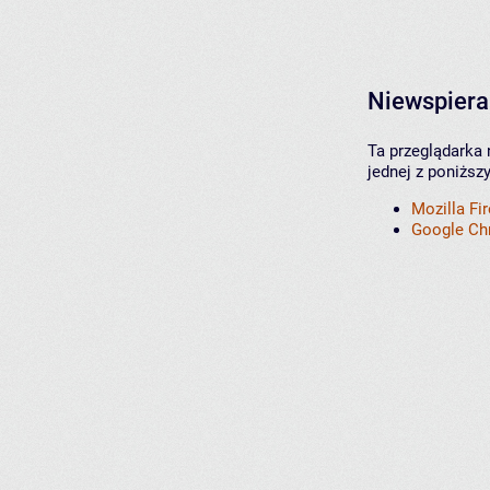
Niewspiera
Ta przeglądarka 
jednej z poniższ
Mozilla Fi
Google C