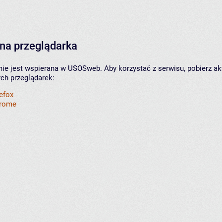
na przeglądarka
nie jest wspierana w USOSweb. Aby korzystać z serwisu, pobierz ak
ych przeglądarek:
refox
hrome