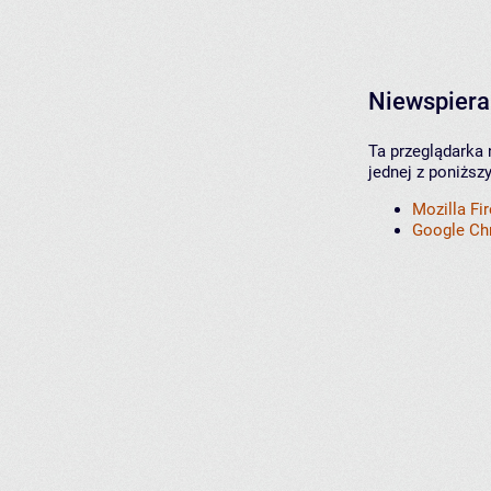
Niewspiera
Ta przeglądarka 
jednej z poniższ
Mozilla Fi
Google C