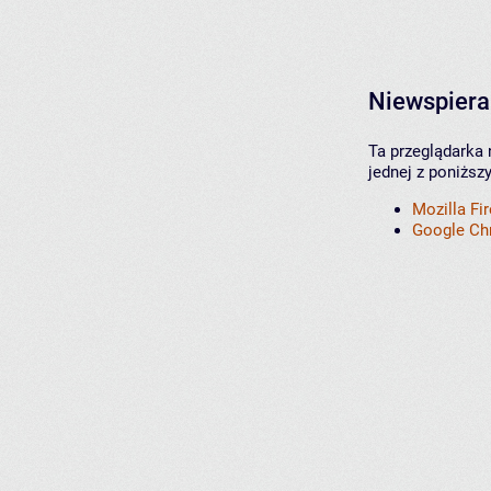
Niewspiera
Ta przeglądarka 
jednej z poniższ
Mozilla Fi
Google C