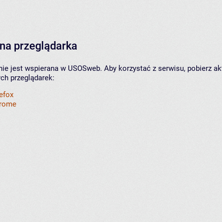
na przeglądarka
nie jest wspierana w USOSweb. Aby korzystać z serwisu, pobierz ak
ych przeglądarek:
refox
hrome